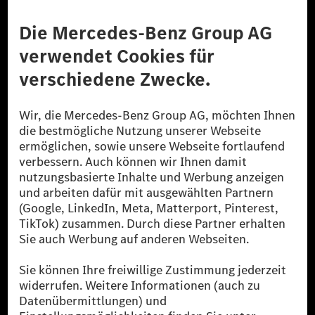
Anbieter
Rechtliche Hinweise
Einstellungen
Datenschutz
Lizenzhinweise Dritter
Barrierefreiheit
© 2026 Mercedes-Benz Group AG. Alle Rechte vorbehalten.
[1] Bilanziell CO₂-neutral bedeutet, dass nicht vermiedene oder nicht
reduzierte CO₂-Emissionen bei der Mercedes-Benz Group durch
zertifizierte Ausgleichsprojekte kompensiert werden.
[2] Renewable Charging ist ein integraler Bestandteil von MB.CHARGE
Public in Europa, den USA, Kanada und China. Sofern an der jeweiligen
Ladestation noch kein Strom aus erneuerbaren Energien vorliegt,
verwendet Renewable Charging Grünstromzertifikate*. Diese stellen
sicher, dass für Ladevorgänge über MB.CHARGE Public eine äquivalente
Strommenge aus erneuerbaren Energien ins Stromnetz eingespeist wird.
Sie stammen ausschließlich aus Wind- und Solarkraftanlagen, die jünger
als sechs Jahre sind.
* Inkl. EKOenergy Ökolabel
* Die angegebenen Werte wurden nach dem vorgeschriebenen
Messverfahren WLTP (Worldwide harmonised Light vehicles Test