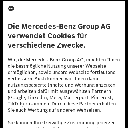
Anbieter
Rechtliche Hinweise
Einstellungen
Datenschutz
Lizenzhinweise Dritter
Barrierefreiheit
© 2026 Mercedes-Benz Group AG. Alle Rechte vorbehalten.
[1] Bilanziell CO₂-neutral bedeutet, dass nicht vermiedene oder nicht
reduzierte CO₂-Emissionen bei der Mercedes-Benz Group durch
zertifizierte Ausgleichsprojekte kompensiert werden.
[2] Renewable Charging ist ein integraler Bestandteil von MB.CHARGE
Public in Europa, den USA, Kanada und China. Sofern an der jeweiligen
Ladestation noch kein Strom aus erneuerbaren Energien vorliegt,
verwendet Renewable Charging Grünstromzertifikate*. Diese stellen
sicher, dass für Ladevorgänge über MB.CHARGE Public eine äquivalente
Strommenge aus erneuerbaren Energien ins Stromnetz eingespeist wird.
Sie stammen ausschließlich aus Wind- und Solarkraftanlagen, die jünger
als sechs Jahre sind.
* Inkl. EKOenergy Ökolabel
* Die angegebenen Werte wurden nach dem vorgeschriebenen
Messverfahren WLTP (Worldwide harmonised Light vehicles Test