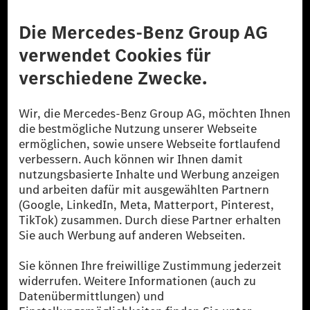
Anbieter
Rechtliche Hinweise
Einstellungen
Datenschutz
Lizenzhinweise Dritter
Barrierefreiheit
© 2026 Mercedes-Benz Group AG. Alle Rechte vorbehalten.
[1] Bilanziell CO₂-neutral bedeutet, dass nicht vermiedene oder nicht
reduzierte CO₂-Emissionen bei der Mercedes-Benz Group durch
zertifizierte Ausgleichsprojekte kompensiert werden.
[2] Renewable Charging ist ein integraler Bestandteil von MB.CHARGE
Public in Europa, den USA, Kanada und China. Sofern an der jeweiligen
Ladestation noch kein Strom aus erneuerbaren Energien vorliegt,
verwendet Renewable Charging Grünstromzertifikate*. Diese stellen
sicher, dass für Ladevorgänge über MB.CHARGE Public eine äquivalente
Strommenge aus erneuerbaren Energien ins Stromnetz eingespeist wird.
Sie stammen ausschließlich aus Wind- und Solarkraftanlagen, die jünger
als sechs Jahre sind.
* Inkl. EKOenergy Ökolabel
* Die angegebenen Werte wurden nach dem vorgeschriebenen
Messverfahren WLTP (Worldwide harmonised Light vehicles Test