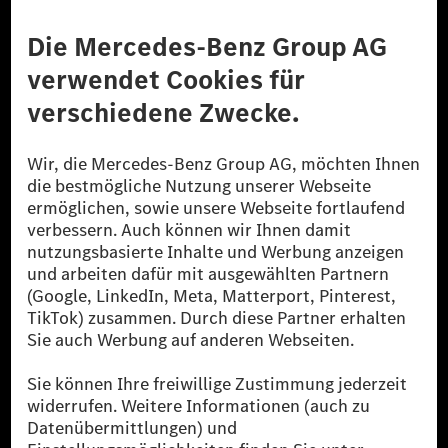
Anbieter
Rechtliche Hinweise
Einstellungen
Datenschutz
Lizenzhinweise Dritter
Barrierefreiheit
© 2026 Mercedes-Benz Group AG. Alle Rechte vorbehalten.
[1] Bilanziell CO₂-neutral bedeutet, dass nicht vermiedene oder nicht
reduzierte CO₂-Emissionen bei der Mercedes-Benz Group durch
zertifizierte Ausgleichsprojekte kompensiert werden.
[2] Renewable Charging ist ein integraler Bestandteil von MB.CHARGE
Public in Europa, den USA, Kanada und China. Sofern an der jeweiligen
Ladestation noch kein Strom aus erneuerbaren Energien vorliegt,
verwendet Renewable Charging Grünstromzertifikate*. Diese stellen
sicher, dass für Ladevorgänge über MB.CHARGE Public eine äquivalente
Strommenge aus erneuerbaren Energien ins Stromnetz eingespeist wird.
Sie stammen ausschließlich aus Wind- und Solarkraftanlagen, die jünger
als sechs Jahre sind.
* Inkl. EKOenergy Ökolabel
* Die angegebenen Werte wurden nach dem vorgeschriebenen
Messverfahren WLTP (Worldwide harmonised Light vehicles Test