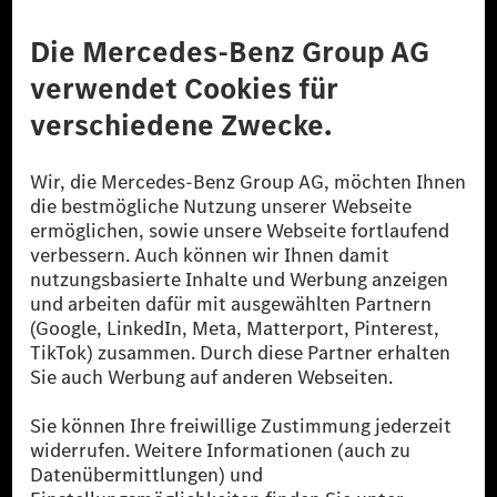
Anbieter
Rechtliche Hinweise
Einstellungen
Datenschutz
Lizenzhinweise Dritter
Barrierefreiheit
© 2026 Mercedes-Benz Group AG. Alle Rechte vorbehalten.
[1] Bilanziell CO₂-neutral bedeutet, dass nicht vermiedene oder nicht
reduzierte CO₂-Emissionen bei der Mercedes-Benz Group durch
zertifizierte Ausgleichsprojekte kompensiert werden.
[2] Renewable Charging ist ein integraler Bestandteil von MB.CHARGE
Public in Europa, den USA, Kanada und China. Sofern an der jeweiligen
Ladestation noch kein Strom aus erneuerbaren Energien vorliegt,
verwendet Renewable Charging Grünstromzertifikate*. Diese stellen
sicher, dass für Ladevorgänge über MB.CHARGE Public eine äquivalente
Strommenge aus erneuerbaren Energien ins Stromnetz eingespeist wird.
Sie stammen ausschließlich aus Wind- und Solarkraftanlagen, die jünger
als sechs Jahre sind.
* Inkl. EKOenergy Ökolabel
* Die angegebenen Werte wurden nach dem vorgeschriebenen
Messverfahren WLTP (Worldwide harmonised Light vehicles Test