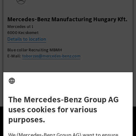
More Information
Mercedes-Benz Manufacturing Hungary Kft.
Accept
Mercedes ut 1
6000 Kecskemet
Details to location
Blue collar Recruiting MBMH
E-Mail:
toborzas@mercedes-benz.com
Apply
The Mercedes-Benz Group.