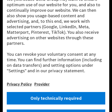
The Mercedes-Benz Group AG (former Daimler AG) is
one of the world's most successful automotive
companies. With Mercedes-Benz AG, we are one of
the leading global suppliers of premium and luxury
cars and vans. Mercedes-Benz Mobility AG offers
financing, leasing, car subscription and car rental,
fleet management, digital services for charging and
payment, insurance brokerage, as well as innovative
mobility services.
Learn more
Technical Support Hotline
Contact
Locations
Do not sell or share my personal information (CCPA & CPRA)