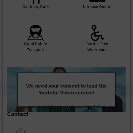
Canteen, Café
Inhouse Doctor
Good Public
Barrier-Free
Transport
Workplace
We need your consent to load the
YouTube Video service!
We use a third party service to embed video
Contact
content that may collect data about your activity.
Please review the details and accept the service to
watch this video.