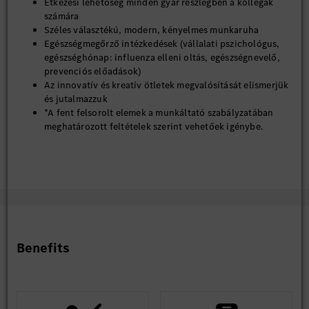
Étkezési lehetőség minden gyár részlegben a kollégák
számára
Széles választékú, modern, kényelmes munkaruha
Egészségmegőrző intézkedések (vállalati pszichológus,
egészséghónap: influenza elleni oltás, egészségnevelő,
prevenciós előadások)
Az innovatív és kreatív ötletek megvalósítását elismerjük
és jutalmazzuk
*A fent felsorolt elemek a munkáltató szabályzatában
meghatározott feltételek szerint vehetőek igénybe.
Stabil munkahely, szakmai fejlődés és kimagasló juttatási
csomag - ezeket biztosítja számodra a kecskeméti Mercedes-
Benz Gyár.
Hasznosítsd nálunk tudásod és szakmai tapasztalatod, és
csatlakozz folyamatosan bővülő csapatunkhoz!
Benefits
Amennyiben hirdetésünk felkeltette érdeklődésed, regisztrálj
jelölti adatbázisunkba és töltsd fel szakmai önéletrajzod!