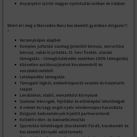
Anyanyelvi szintű magyar nyelvtudás szóban és írásban
Miért éri meg a Mercedes-Benz kecskeméti gyárában dolgozni?:
*
Versenyképes alapbér
Komplex juttatási csomag (jelenléti bónusz, senioritási
bónusz, vakáció juttatás, 13. havi fizetés, utazási
támogatás – tömegközlekedés esetében 100% támogatás)
Közvetlen autóbuszjáratok Kecskemétről és
vonzáskörzetéből
Letelepedési támogatás
Támogató légkör, emberközpontú vezetés és összetartó
csapat
Lendületes, stabil, nemzetközi környezet
Szakmai tréningek, fejlődési és előrelépési lehetőségek
A német és/vagy angol nyelv mindennapos használata
Dolgozói kedvezmények kijelölt partnereinknél
Kollektív élet- és balesetbiztosítás
Sportolási lehetőségek (Kecskeméti Fürdő, kecskeméti és
Kecskemét környéki edzőtermek)