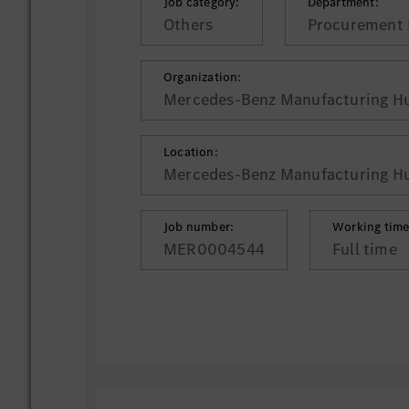
Job category:
Department:
Others
Procurement 
Organization:
Mercedes-Benz Manufacturing Hu
Location:
Mercedes-Benz Manufacturing Hu
Job number:
Working time
MER0004544
Full time