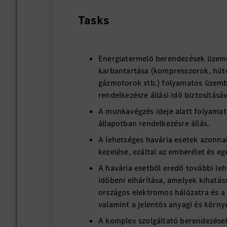
Tasks
Energiatermelő berendezések üzeme
karbantartása (kompresszorok, hűt
gázmotorok stb.) folyamatos üzem
rendelkezésre állási idő biztosításá
A munkavégzés ideje alatt folyamat
állapotban rendelkezésre állás.
A lehetséges havária esetek azonnal
kezelése, ezáltal az emberélet és 
A havária esetből eredő további le
időbeni elhárítása, amelyek kihatás
országos elektromos hálózatra és a
valamint a jelentős anyagi és körny
A komplex szolgáltató berendezése