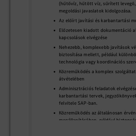
(hűtővíz, hűtött víz, sűrített levegő,
megoldási javaslatok kidolgozása.
Az előírt javítási és karbantartási 
Előzetesen kiadott dokumentáció a
kapcsolások elvégzése
Nehezebb, komplexebb javítások vég
biztosítása mellett, például különb
technológia vagy koordinációs szer
Közreműködés a komplex szolgálta
átvételében
Adminisztrációs feladatok elvégzése
karbantartási tervek, jegyzőkönyv
felvitele SAP-ban.
Közreműködés az általánosan érvé
megállapításában, például biztonsá
ellátó rendszerek esetén, részvétel
munkacsoportban és a terület képv