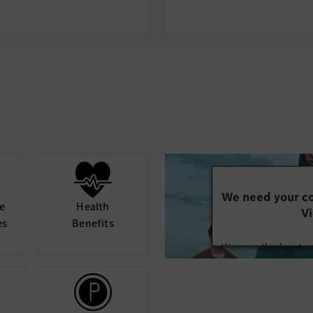
Versenyképes ala
Komplex juttatási
bónusz, vakáció ju
támogatás – töm
Home office leh
Közvetlen autóbu
vonzáskörzetébő
Letelepedési tám
Támogató légkör,
csapat
We need your co
Lendületes, stabi
e
Health
Vi
Szakmai tréningek
es
Benefits
A német és/vagy 
We use a third party 
Dolgozói kedvezm
may collect data abo
Kollektív élet- és
details and accept
Sportolási lehet
Kecskemét körny
Mor