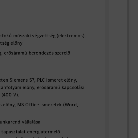
épfokú műszaki végzettség (elektromos),
ttség előny
g, erősáramú berendezés szerelő
eten Siemens S7, PLC ismeret előny,
 tanfolyam előny, erősáramú kapcsolási
 (400 V).
 előny, MS Office ismeretek (Word,
nkarend vállalása
 tapasztalat energiatermelő