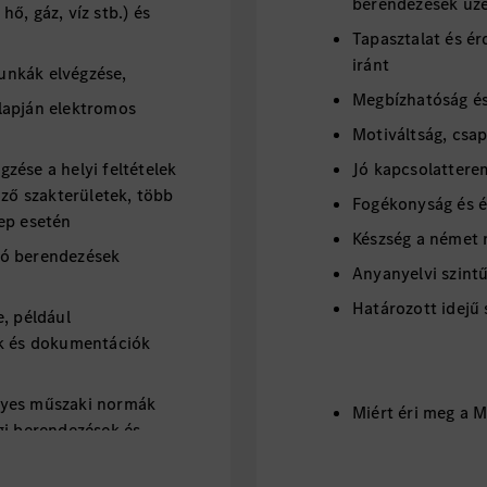
berendezések üz
 hő, gáz, víz stb.) és
Tapasztalat és ér
iránt
munkák elvégzése,
Megbízhatóság é
lapján elektromos
Motiváltság, csa
zése a helyi feltételek
Jó kapcsolattere
öző szakterületek, több
Fogékonyság és é
ep esetén
Készség a német 
tó berendezések
Anyanyelvi szint
Határozott idejű 
, például
ek és dokumentációk
nyes műszaki normák
Miért éri meg a 
gi berendezések és
dolgozni?: *
 projektcsapatban,
iselete