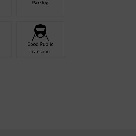
Parking
Étkezési lehetős
számára
Széles választé
Egészségmegőrző 
egészséghónap: in
prevenciós előad
Good Public
Az innovatív és k
Transport
és jutalmazzuk
*A fent felsorol
meghatározott fel