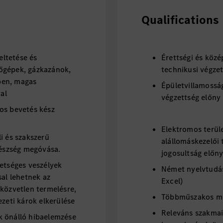
Qualifications
ltetése és
Érettségi és köz
őgépek, gázkazánok,
technikusi végze
ben, magas
Épületvillamossá
val
végzettség előny
os bevetés kész
Elektromos terül
i és szakszerű
alállomáskezelői
egészség megóvása.
jogosultság előny
hetséges veszélyek
Német nyelvtudás
sal lehetnek az
Excel)
 közvetlen termelésre,
Többműszakos mu
ezeti károk elkerülése
Releváns szakmai
k önálló hibaelemzése