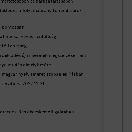
emeltetésében és karbantartásában
deklődés a folyamatirányító rendszerek
s pontosság
patmunka, vevőorientáltság
mtő képesség
rdeklődés új ismeretek megszerzése iránt
nyelvtudás elmélyítésére
ű magyar nyelvismeret szóban és írásban
szerzdőés: 2027.12.31.
Mercedes-Benz kecskeméti gyárában