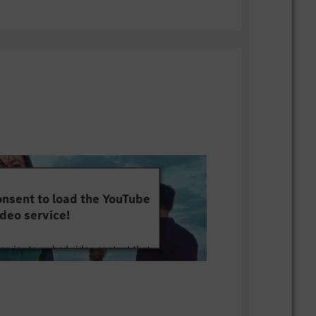
pbér
 csomag (jelenléti bónusz, senioritási
ttatás, 13. havi fizetés, utazási
egközlekedés esetében 100% támogatás)
etőség – munkakörtől függően
szjáratok Kecskemétről és
l
ogatás
 emberközpontú vezetés és összetartó
nsent to load the YouTube
l, nemzetközi környezet
deo service!
, fejlődési és előrelépési lehetőségek
angol nyelv mindennapos használata
service to embed video content that
ények kijelölt partnereinknél
ut your activity. Please review the
 balesetbiztosítás
 the service to watch this video.
őségek (Kecskeméti Fürdő, kecskeméti és
éki edzőtermek)
e Information