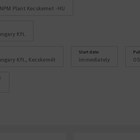
NPM Plant Kecskemet -HU
ngary Kft.
Start date:
Pub
ngary Kft., Kecskemét
immediately
05
: