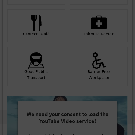
Jelentkezés módja
Amennyiben hirdetésünk felkeltette érdeklődésed, regisztrálj
jelölti adatbázisunkba, valamint töltsd fel magyar és
német/angol nyelvű szakmai önéletrajzodat!
Canteen, Café
Inhouse Doctor
Good Public
Barrier-Free
Transport
Workplace
We need your consent to load the
YouTube Video service!