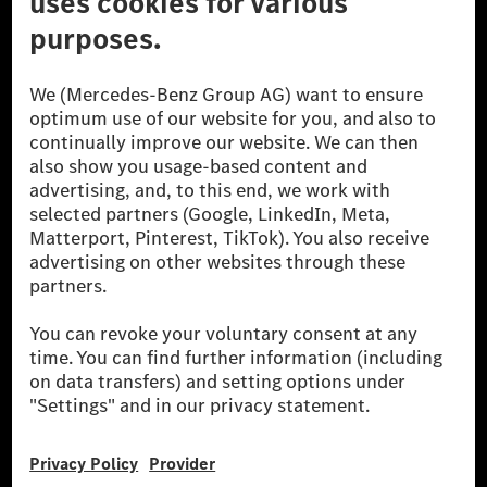
The Mercedes-Benz Group.
The Mercedes-Benz Group AG (former Daimler AG) is
one of the world's most successful automotive
companies. With Mercedes-Benz AG, we are one of
the leading global suppliers of premium and luxury
cars and vans. Mercedes-Benz Mobility AG offers
financing, leasing, car subscription and car rental,
fleet management, digital services for charging and
payment, insurance brokerage, as well as innovative
mobility services.
Learn more