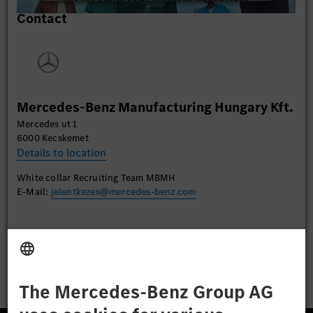
We use a third party service to embed video
Contact
content that may collect data about your activity.
Please review the details and accept the service to
watch this video.
More Information
Mercedes-Benz Manufacturing Hungary Kft.
Accept
Mercedes ut 1
6000 Kecskemet
Details to location
White collar Recruiting Team MBMH
E-Mail:
jelentkezes@mercedes-benz.com
Apply