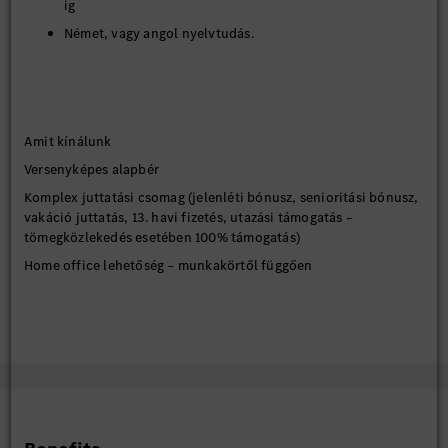
ig
Német, vagy angol nyelvtudás.
Amit kínálunk
Versenyképes alapbér
Komplex juttatási csomag (jelenléti bónusz, senioritási bónusz,
vakáció juttatás, 13. havi fizetés, utazási támogatás –
tömegközlekedés esetében 100% támogatás)
Home office lehetőség – munkakörtől függően
Közvetlen autóbuszjáratok Kecskemétről és vonzáskörzetéből
Letelepedési támogatás
Támogató légkör, emberközpontú vezetés és összetartó csapat
Lendületes, stabil, nemzetközi környezet
Szakmai tréningek, fejlődési és előrelépési lehetőségek
A német és/vagy angol nyelv mindennapos használata