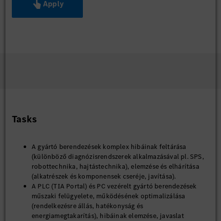
Apply
Tasks
A gyártó berendezések komplex hibáinak feltárása
(különböző diagnózisrendszerek alkalmazásával pl. SPS,
robottechnika, hajtástechnika), elemzése és elhárítása
(alkatrészek és komponensek cseréje, javítása).
A PLC (TIA Portal) és PC vezérelt gyártó berendezések
műszaki felügyelete, működésének optimalizálása
(rendelkezésre állás, hatékonyság és
energiamegtakarítás), hibáinak elemzése, javaslat