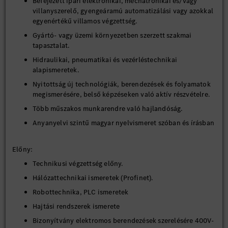
Befejezett ipari elektronikai, mechatronikai és/vagy
villanyszerelő, gyengeáramú automatizálási vagy azokkal
egyenértékű villamos végzettség.
Gyártó‑ vagy üzemi környezetben szerzett szakmai
tapasztalat.
Hidraulikai, pneumatikai és vezérléstechnikai
alapismeretek.
Nyitottság új technológiák, berendezések és folyamatok
megismerésére, belső képzéseken való aktív részvételre.
Több műszakos munkarendre való hajlandóság.
Anyanyelvi szintű magyar nyelvismeret szóban és írásban
Előny:
Technikusi végzettség előny.
Hálózattechnikai ismeretek (Profinet).
Robottechnika, PLC ismeretek
Hajtási rendszerek ismerete
Bizonyítvány elektromos berendezések szerelésére 400V-