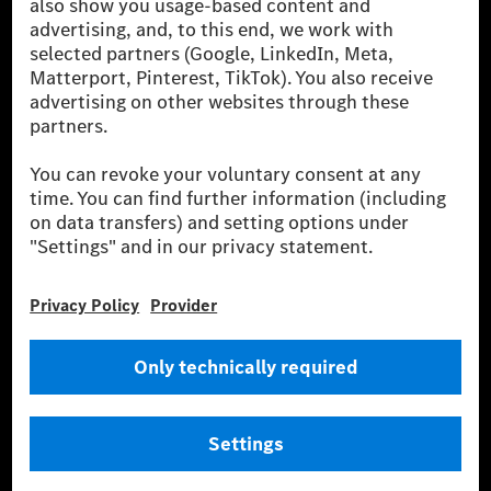
companies. With Mercedes-Benz AG, we are one of
the leading global suppliers of premium and luxury
cars and vans. Mercedes-Benz Mobility AG offers
financing, leasing, car subscription and car rental,
fleet management, digital services for charging and
payment, insurance brokerage, as well as innovative
mobility services.
Learn more
Technical Support Hotline
Contact
Locations
Do not sell or share my personal information (CCPA & CPRA)
Provider
Legal Notice
Settings
Privacy Statement