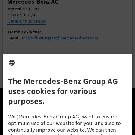
Mercedes-Benz AG
Accept
Mercedesstr. 120
70372 Stuttgart
Details to location
Kerstin Poxleitner
E-Mail:
mbox-dh-stuttgart@mercedes-benz.com
Apply
The Mercedes-Benz Group.
The Mercedes-Benz Group AG (former Daimler AG) is
one of the world's most successful automotive