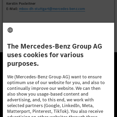
Kerstin Poxleitner
E-Mail:
mbox-dh-stuttgart@mercedes-benz.com
Apply
The Mercedes-Benz Group.
The Mercedes-Benz Group AG (former Daimler AG) is
one of the world's most successful automotive
companies. With Mercedes-Benz AG, we are one of
the leading global suppliers of premium and luxury
cars and vans. Mercedes-Benz Mobility AG offers
financing, leasing, car subscription and car rental,
fleet management, digital services for charging and