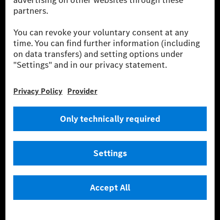
payment, insurance brokerage, as well as innovative
mobility services.
Learn more
Technical Support Hotline
Contact
Locations
Do not sell or share my personal information (CCPA & CPRA)
Provider
Legal Notice
Settings
Privacy Statement
Third Party License Notice
Terms & Conditions
© 2026 Mercedes-Benz Group AG. All rights reserved.