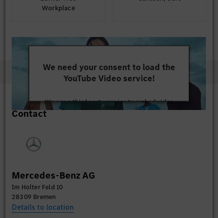
Workplace
We need your consent to load the
YouTube Video service!
We use a third party service to embed video
Contact
content that may collect data about your activity.
Please review the details and accept the service to
watch this video.
More Information
Mercedes-Benz AG
Accept
Im Holter Feld 10
28309 Bremen
Details to location