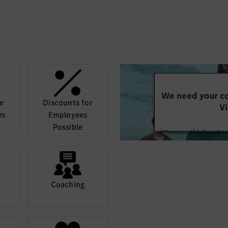
We need your co
e
Discounts for
Vi
es
Employees
Possible
We use a third party 
may collect data abo
details and accept
Mor
Coaching