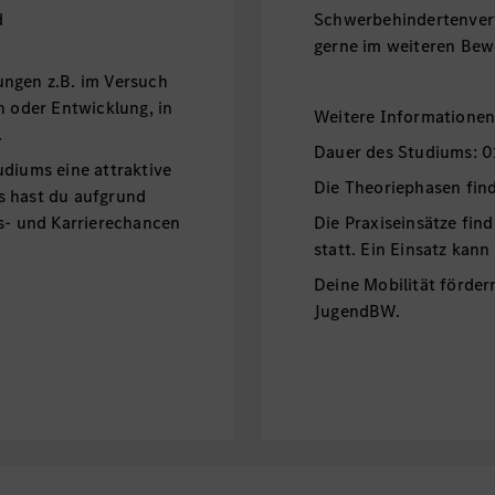
d
Schwerbehindertenvert
gerne im weiteren Bew
ungen z.B. im Versuch
n oder Entwicklung, in
Weitere Informatione
.
Dauer des Studiums: 0
udiums eine attraktive
Die Theoriephasen fin
s hast du aufgrund
gs- und Karrierechancen
Die Praxiseinsätze fin
statt. Ein Einsatz kann
Deine Mobilität förder
JugendBW.