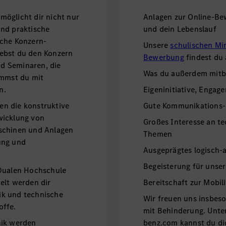
öglicht dir nicht nur
Anlagen zur Online-Be
und praktische
und dein Lebenslauf
iche Konzern-
Unsere
schulischen Mi
ebst du den Konzern
Bewerbung
findest du
d Seminaren, die
Was du außerdem mitbr
ommst du mit
n.
Eigeninitiative, Engage
n die konstruktive
Gute Kommunikations-
wicklung von
Großes Interesse an te
schinen und Anlagen
Themen
ung und
Ausgeprägtes logisch-
Begeisterung für unse
 Dualen Hochschule
elt werden dir
Bereitschaft zur Mobili
ik und technische
Wir freuen uns insbe
offe.
mit Behinderung. Unt
nik werden
benz.com kannst du di