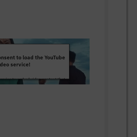
nsent to load the YouTube
deo service!
service to embed video content that
ut your activity. Please review the
 the service to watch this video.
e Information
Accept