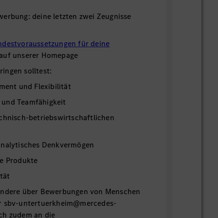
werbung: deine letzten zwei Zeugnisse
ndestvoraussetzungen für deine
 auf unserer Homepage
ingen solltest:
ment und Flexibilität
 und Teamfähigkeit
chnisch-betriebswirtschaftlichen
analytisches Denkvermögen
re Produkte
tät
sondere über Bewerbungen von Menschen
er sbv-untertuerkheim@mercedes-
ch zudem an die