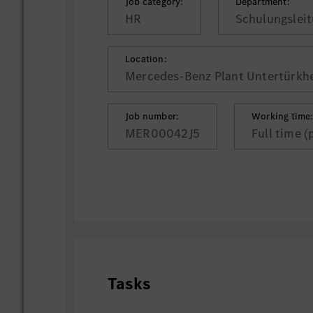
Job category:
Department:
HR
Schulungslei
Location:
Mercedes-Benz Plant Untertürkhe
Job number:
Working time
MER00042J5
Full time (
Tasks