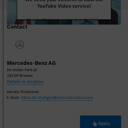
YouTube Video service!
We use a third party service to embed video
Contact
content that may collect data about your activity.
Please review the details and accept the service to
watch this video.
More Information
Mercedes-Benz AG
Accept
Im Holter Feld 10
28309 Bremen
Details to location
Kerstin Poxleitner
E-Mail:
mbox-dh-stuttgart@mercedes-benz.com
Apply