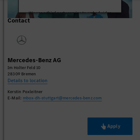
We use a third party service to embed video
Contact
content that may collect data about your activity.
Please review the details and accept the service to
watch this video.
More Information
Mercedes-Benz AG
Accept
Im Holter Feld 10
28309 Bremen
Details to location
Kerstin Poxleitner
E-Mail:
mbox-dh-stuttgart@mercedes-benz.com
Apply