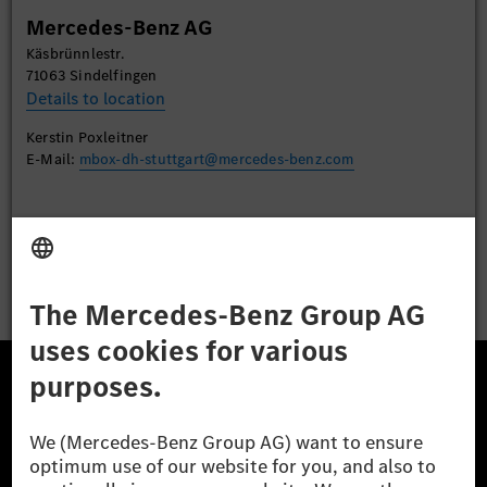
Mercedes-Benz AG
Accept
Käsbrünnlestr.
71063 Sindelfingen
Details to location
Kerstin Poxleitner
E-Mail:
mbox-dh-stuttgart@mercedes-benz.com
Apply
The Mercedes-Benz Group.
The Mercedes-Benz Group AG (former Daimler AG) is