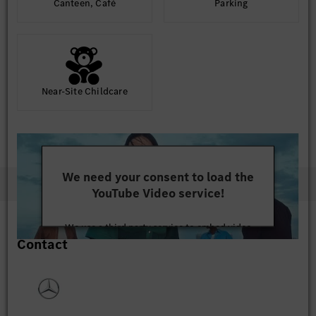
Canteen, Café
Parking
Near-Site Childcare
We need your consent to load the
YouTube Video service!
We use a third party service to embed video
Contact
content that may collect data about your activity.
Please review the details and accept the service to
watch this video.
More Information