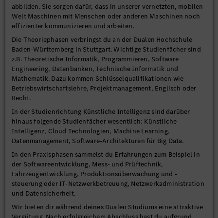
abbilden. Sie sorgen dafür, dass in unserer vernetzten, mobilen
Welt Maschinen mit Menschen oder anderen Maschinen noch
effizienter kommunizieren und arbeiten.
Die Theoriephasen verbringst du an der Dualen Hochschule
Baden-Württemberg in Stuttgart. Wichtige Studienfächer sind
z.B. Theoretische Informatik, Programmieren, Software
Engineering, Datenbanken, Technische Informatik und
Mathematik. Dazu kommen Schlüsselqualifikationen wie
Betriebswirtschaftslehre, Projektmanagement, Englisch oder
Recht.
In der Studienrichtung Künstliche Intelligenz sind darüber
hinaus folgende Studienfächer wesentlich: Künstliche
Intelligenz, Cloud Technologien, Machine Learning,
Datenmanagement, Software-Architekturen für Big Data.
In den Praxisphasen sammelst du Erfahrungen zum Beispiel in
der Softwareentwicklung, Mess- und Prüftechnik,
Fahrzeugentwicklung, Produktionsüberwachung und -
steuerung oder IT-Netzwerkbetreuung, Netzwerkadministration
und Datensicherheit.
Wir bieten dir während deines Dualen Studiums eine attraktive
Vergütung. Nach erfolgreichem Abschluss hast du aufgrund