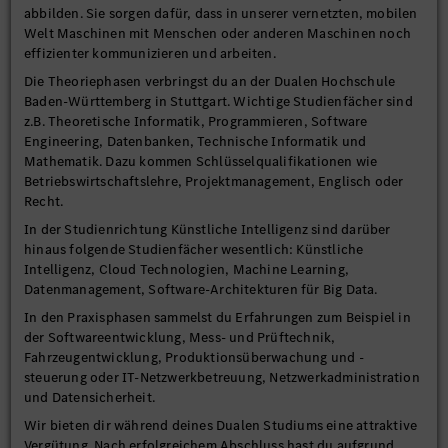
abbilden. Sie sorgen dafür, dass in unserer vernetzten, mobilen
Welt Maschinen mit Menschen oder anderen Maschinen noch
effizienter kommunizieren und arbeiten.
Die Theoriephasen verbringst du an der Dualen Hochschule
Baden-Württemberg in Stuttgart. Wichtige Studienfächer sind
z.B. Theoretische Informatik, Programmieren, Software
Engineering, Datenbanken, Technische Informatik und
Mathematik. Dazu kommen Schlüsselqualifikationen wie
Betriebswirtschaftslehre, Projektmanagement, Englisch oder
Recht.
In der Studienrichtung Künstliche Intelligenz sind darüber
hinaus folgende Studienfächer wesentlich: Künstliche
Intelligenz, Cloud Technologien, Machine Learning,
Datenmanagement, Software-Architekturen für Big Data.
In den Praxisphasen sammelst du Erfahrungen zum Beispiel in
der Softwareentwicklung, Mess- und Prüftechnik,
Fahrzeugentwicklung, Produktionsüberwachung und -
steuerung oder IT-Netzwerkbetreuung, Netzwerkadministration
und Datensicherheit.
Wir bieten dir während deines Dualen Studiums eine attraktive
Vergütung. Nach erfolgreichem Abschluss hast du aufgrund