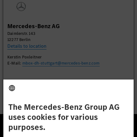
More Information
Mercedes-Benz AG
Accept
Daimlerstr. 143
12277 Berlin
Details to location
Kerstin Poxleitner
E-Mail:
mbox-dh-stuttgart@mercedes-benz.com
Apply