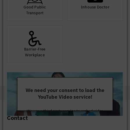
Good Public
Inhouse Doctor
Transport
Barrier-Free
Workplace
We need your consent to load the
YouTube Video service!
We use a third party service to embed video
Contact
content that may collect data about your activity.
Please review the details and accept the service to
watch this video.