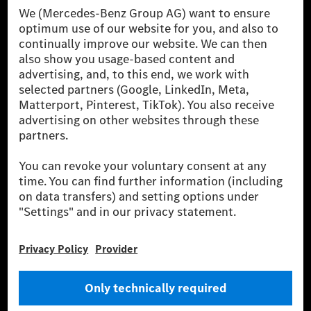
The Mercedes-Benz Group.
The Mercedes-Benz Group AG (former Daimler AG) is
one of the world's most successful automotive
companies. With Mercedes-Benz AG, we are one of
the leading global suppliers of premium and luxury
cars and vans. Mercedes-Benz Mobility AG offers
financing, leasing, car subscription and car rental,
fleet management, digital services for charging and
payment, insurance brokerage, as well as innovative
mobility services.
Learn more
Technical Support Hotline
Contact
Locations
Do not sell or share my personal information (CCPA & CPRA)