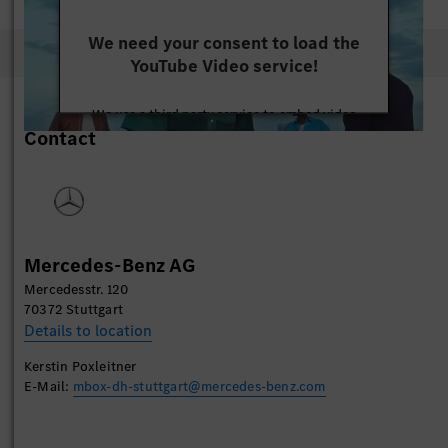
We need your consent to load the
YouTube Video service!
We use a third party service to embed video
Contact
content that may collect data about your activity.
Please review the details and accept the service to
watch this video.
More Information
Mercedes-Benz AG
Accept
Mercedesstr. 120
70372 Stuttgart
Details to location
Kerstin Poxleitner
E-Mail:
mbox-dh-stuttgart@mercedes-benz.com