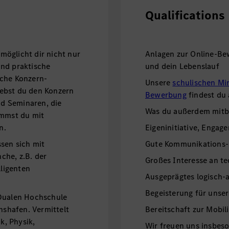
Qualifications
öglicht dir nicht nur
Anlagen zur Online-Be
und praktische
und dein Lebenslauf
iche Konzern-
Unsere
schulischen Mi
ebst du den Konzern
Bewerbung
findest du
d Seminaren, die
Was du außerdem mitbr
ommst du mit
n.
Eigeninitiative, Engage
sen sich mit
Gute Kommunikations-
che, z.B. der
Großes Interesse an t
lligenten
Ausgeprägtes logisch-
ustrie 4.0).
Begeisterung für unse
 Dualen Hochschule
shafen. Vermittelt
Bereitschaft zur Mobili
, Physik,
Wir freuen uns insbe