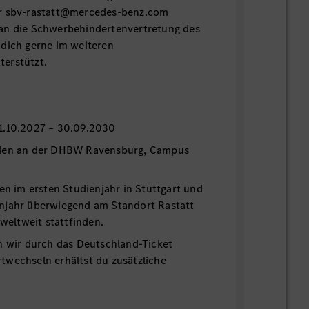
er sbv-rastatt@mercedes-benz.com
an die Schwerbehindertenvertretung des
 dich gerne im weiteren
erstützt.
n
1.10.2027 – 30.09.2030
nden an der DHBW Ravensburg, Campus
den im ersten Studienjahr in Stuttgart und
njahr überwiegend am Standort Rastatt
 weltweit stattfinden.
n wir durch das Deutschland-Ticket
twechseln erhältst du zusätzliche
ng. Bei Aufenthalten in Stuttgart ist in
imunterbringung möglich.