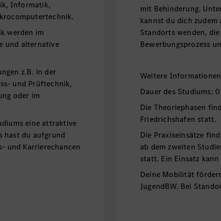
ik, Informatik,
mit Behinderung. Unt
ikrocomputertechnik.
kannst du dich zudem 
ik werden im
Standorts wenden, die
 und alternative
Bewerbungsprozess unt
ngen z.B. in der
Weitere Informatione
ss- und Prüftechnik,
Dauer des Studiums: 0
ung oder im
Die Theoriephasen fi
Friedrichshafen statt.
udiums eine attraktive
s hast du aufgrund
Die Praxiseinsätze fin
gs- und Karrierechancen
ab dem zweiten Studie
statt. Ein Einsatz kann
Deine Mobilität förder
JugendBW. Bei Standor
finanzielle Unterstützu
der Regel eine Wohnhe