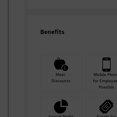
Benefits
Meal-
Mobile Phon
Discounts
for Employe
Possible
Annual Profit
Events for