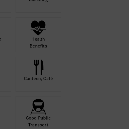
k
Health
Benefits
Canteen, Café
e
Good Public
Transport