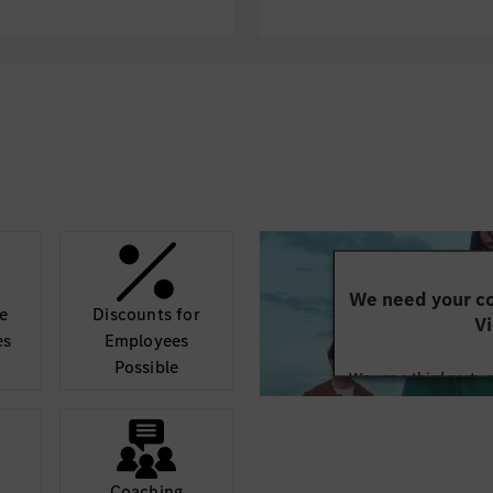
We need your co
e
Discounts for
Vi
es
Employees
Possible
We use a third party 
may collect data abo
details and accept
Mor
Coaching