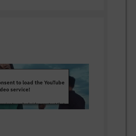
nsent to load the YouTube
deo service!
service to embed video content that
ut your activity. Please review the
 the service to watch this video.
e Information