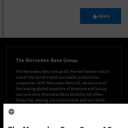
Apply
The Mercedes-Benz Group.
The Mercedes-Benz Group AG (former Daimler AG) is
one of the world's most successful automotive
companies. With Mercedes-Benz AG, we are one of
the leading global suppliers of premium and luxury
cars and vans. Mercedes-Benz Mobility AG offers
financing, leasing, car subscription and car rental,
fleet management, digital services for charging and
payment, insurance brokerage, as well as innovative
mobility services.