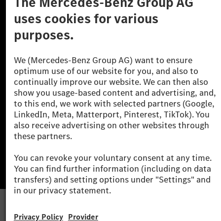
Learn more
Technical Support Hotline
Contact
Locations
Do not sell or share my personal information (CCPA & CPRA)
Provider
Legal Notice
Settings
Privacy Statement
Third Party License Notice
Terms & Conditions
© 2026 Mercedes-Benz Group AG. All rights reserved.