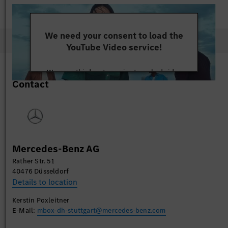
We need your consent to load the
YouTube Video service!
We use a third party service to embed video
Contact
content that may collect data about your activity.
Please review the details and accept the service to
watch this video.
More Information
Mercedes-Benz AG
Accept
Rather Str. 51
40476 Düsseldorf
Details to location
Kerstin Poxleitner
E-Mail:
mbox-dh-stuttgart@mercedes-benz.com