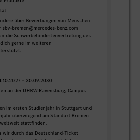
re Produkte
tät
sondere über Bewerbungen von Menschen
er sbv-bremen@mercedes-benz.com
an die Schwerbehindertenvertretung des
 dich gerne im weiteren
erstützt.
n
1.10.2027 – 30.09.2030
nden an der DHBW Ravensburg, Campus
den im ersten Studienjahr in Stuttgart und
enjahr überwiegend am Standort Bremen
 weltweit stattfinden.
n wir durch das Deutschland-Ticket