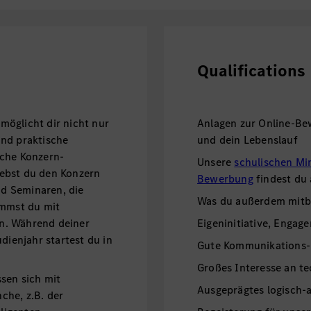
Qualifications
öglicht dir nicht nur
Anlagen zur Online-Be
und praktische
und dein Lebenslauf
iche Konzern-
Unsere
schulischen Mi
ebst du den Konzern
Bewerbung
findest du
d Seminaren, die
Was du außerdem mitbr
ommst du mit
n. Während deiner
Eigeninitiative, Engage
dienjahr startest du in
Gute Kommunikations-
Großes Interesse an t
sen sich mit
Ausgeprägtes logisch-
che, z.B. der