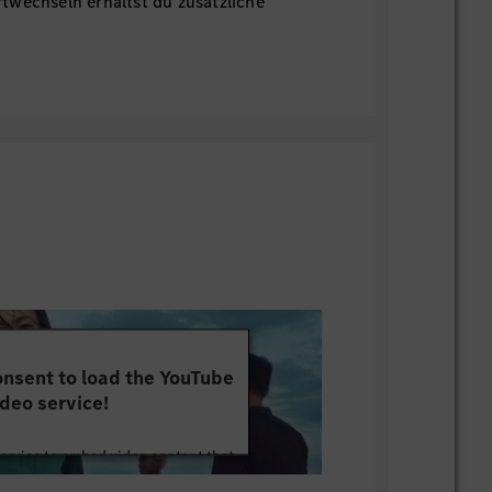
twechseln erhältst du zusätzliche
ng. Bei Aufenthalten in Stuttgart ist in
imunterbringung möglich.
nsent to load the YouTube
deo service!
service to embed video content that
ut your activity. Please review the