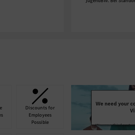
JugendBW. Bei Standor
finanzielle Unterstützu
der Regel eine Wohnhe
We need your co
e
Discounts for
Vi
es
Employees
Possible
We use a third party 
may collect data abo