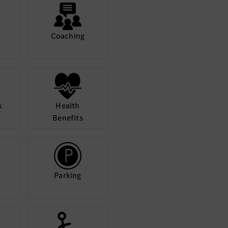
details and accept
Mor
Coaching
k
Health
Benefits
Parking