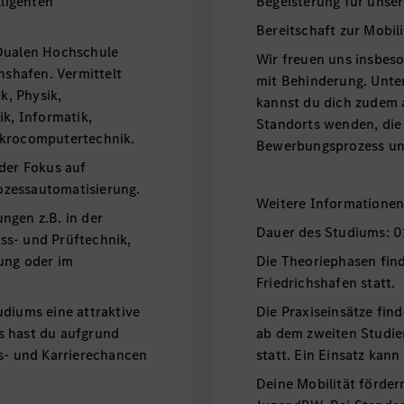
lligenten
Begeisterung für unse
Bereitschaft zur Mobili
 Dualen Hochschule
Wir freuen uns insbe
shafen. Vermittelt
mit Behinderung. Unt
, Physik,
kannst du dich zudem 
ik, Informatik,
Standorts wenden, die
ikrocomputertechnik.
Bewerbungsprozess unt
 der Fokus auf
ozessautomatisierung.
Weitere Informatione
ngen z.B. in der
Dauer des Studiums: 0
ss- und Prüftechnik,
ung oder im
Die Theoriephasen fi
Friedrichshafen statt.
udiums eine attraktive
Die Praxiseinsätze fin
s hast du aufgrund
ab dem zweiten Studi
gs- und Karrierechancen
statt. Ein Einsatz kann
Deine Mobilität förder