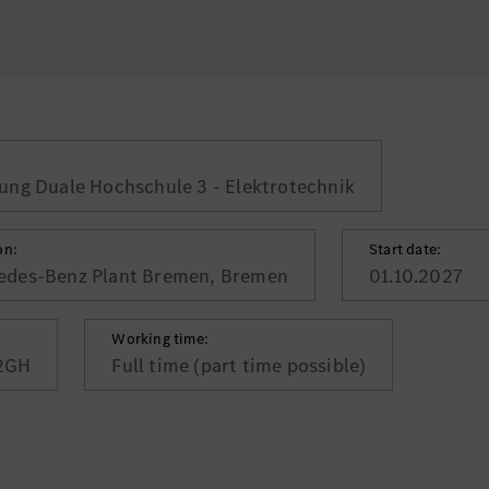
ung Duale Hochschule 3 - Elektrotechnik
on:
Start date:
edes-Benz Plant Bremen, Bremen
01.10.2027
Working time:
2GH
Full time (part time possible)