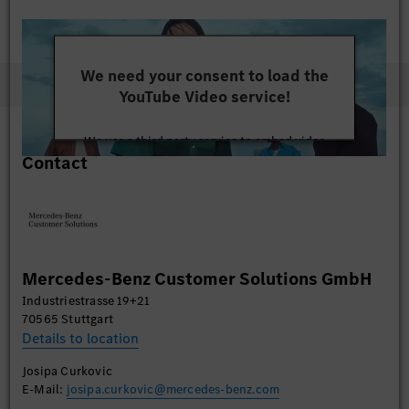
We need your consent to load the
YouTube Video service!
We use a third party service to embed video
Contact
content that may collect data about your activity.
Please review the details and accept the service to
watch this video.
More Information
Mercedes-Benz Customer Solutions GmbH
Accept
Industriestrasse 19+21
70565 Stuttgart
Details to location
Josipa Curkovic
E-Mail:
josipa.curkovic@mercedes-benz.com