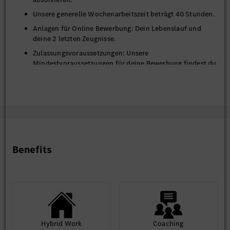
Unsere generelle Wochenarbeitszeit beträgt 40 Stunden.
Anlagen für Online Bewerbung: Dein Lebenslauf und
deine 2 letzten Zeugnisse.
Zulassungsvoraussetzungen: Unsere
Mindestvoraussetzungen für deine Bewerbung findest du
auf unserer
Homepage
. Viel Erfolg!
BITTE BEWIRB DICH AUSSCHLIESSLICH ONLINE - HIER ÜBER
DAS PORTAL - PER ONLINE FORMULAR. Bitte lade deinen
Lebenslauf und deine Zeugnisse hoch. Beim Upload bitte
beachten: Mindestens 2 Dokumente, Dateibezeichnung max. 20
Benefits
Zeichen, Datenmenge insgesamt max. 6 MB Wir freuen uns
insbesondere über Bewerbungen schwerbehinderter und ihnen
gleichgestellter Menschen.
Hybrid Work
Coaching