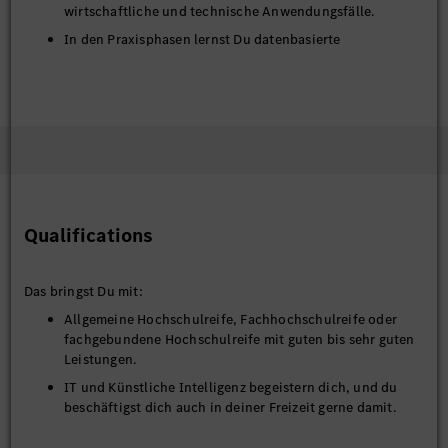
wirtschaftliche und technische Anwendungsfälle.
In den Praxisphasen lernst Du datenbasierte
Fragestellungen im Unternehmenskontext zu bearbeiten,
Prozesse zu analysieren und innovative Lösungen
mitzugestalten.
Darüber hinaus wird das Studium durch fach- und
persönlichkeitsorientierte Seminare im Unternehmen
ergänzt.
Qualifications
Das bringst Du mit:
Allgemeine Hochschulreife, Fachhochschulreife oder
fachgebundene Hochschulreife mit guten bis sehr guten
Leistungen.
IT und Künstliche Intelligenz begeistern dich, und du
beschäftigst dich auch in deiner Freizeit gerne damit.