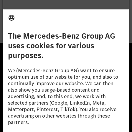
Apply
The Mercedes-Benz Group.
The Mercedes-Benz Group AG (former Daimler AG) is
one of the world's most successful automotive
companies. With Mercedes-Benz AG, we are one of
the leading global suppliers of premium and luxury
cars and vans. Mercedes-Benz Mobility AG offers
financing, leasing, car subscription and car rental,
fleet management, digital services for charging and
payment, insurance brokerage, as well as innovative
mobility services.