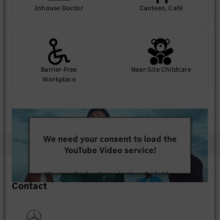
Inhouse Doctor
Canteen, Café
Barrier-Free
Near-Site Childcare
Workplace
We need your consent to load the
YouTube Video service!
We use a third party service to embed video
Contact
content that may collect data about your activity.
Please review the details and accept the service to
watch this video.