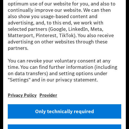
The Mercedes-Benz Group AG (former Daimler AG) is
one of the world's most successful automotive
companies. With Mercedes-Benz AG, we are one of
the leading global suppliers of premium and luxury
cars and vans. Mercedes-Benz Mobility AG offers
financing, leasing, car subscription and car rental,
fleet management, digital services for charging and
payment, insurance brokerage, as well as innovative
mobility services.
Learn more
Technical Support Hotline
Contact
Locations
Do not sell or share my personal information (CCPA & CPRA)