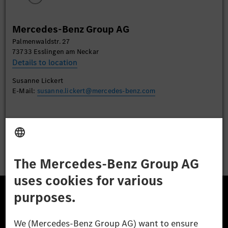
More Information
Mercedes-Benz Group AG
Accept
Palmenwaldstr. 27
73733 Esslingen am Neckar
Details to location
Susanne Lickert
E-Mail:
susanne.lickert@mercedes-benz.com
Apply
The Mercedes-Benz Group.