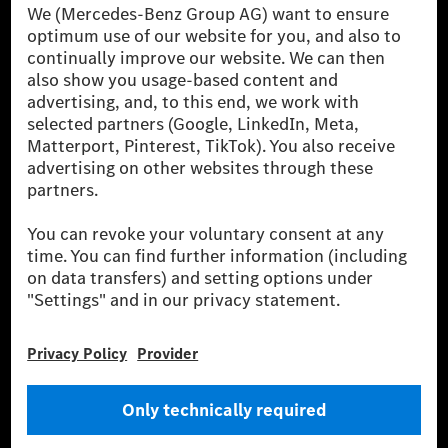
The Mercedes-Benz Group AG (former Daimler AG) is
one of the world's most successful automotive
companies. With Mercedes-Benz AG, we are one of
the leading global suppliers of premium and luxury
cars and vans. Mercedes-Benz Mobility AG offers
financing, leasing, car subscription and car rental,
fleet management, digital services for charging and
payment, insurance brokerage, as well as innovative
mobility services.
Learn more
Technical Support Hotline
Contact
Locations
Do not sell or share my personal information (CCPA & CPRA)