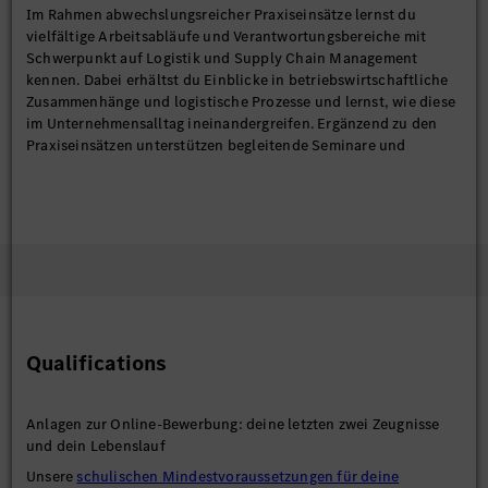
Im Rahmen abwechslungsreicher Praxiseinsätze lernst du
vielfältige Arbeitsabläufe und Verantwortungsbereiche mit
Schwerpunkt auf Logistik und Supply Chain Management
kennen. Dabei erhältst du Einblicke in betriebswirtschaftliche
Zusammenhänge und logistische Prozesse und lernst, wie diese
im Unternehmensalltag ineinandergreifen. Ergänzend zu den
Praxiseinsätzen unterstützen begleitende Seminare und
Fachvorträge deine persönliche und fachliche Entwicklung und
tragen dazu bei, ein ganzheitliches Verständnis für
wirtschaftliche und logistische Zusammenhänge zu entwickeln.
Wir bieten dir während deines Dualen Studiums eine attraktive
Vergütung. Nach erfolgreichem Abschluss hast du aufgrund
deiner Praxiserfahrung optimale Einstiegs- und
Karrierechancen im Unternehmen.
Darüber hinaus wird das Studium durch fach- und
Qualifications
persönlichkeitsorientierte Seminare im Unternehmen ergänzt.
Anlagen zur Online-Bewerbung: deine letzten zwei Zeugnisse
und dein Lebenslauf
Unsere
schulischen Mindestvoraussetzungen für deine