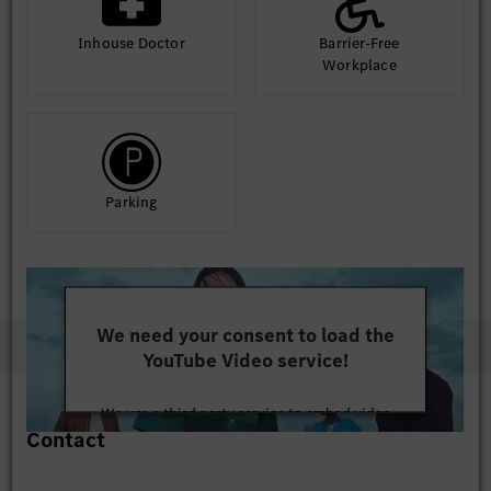
Inhouse Doctor
Barrier-Free
Workplace
Parking
We need your consent to load the
YouTube Video service!
We use a third party service to embed video
Contact
content that may collect data about your activity.
Please review the details and accept the service to
watch this video.