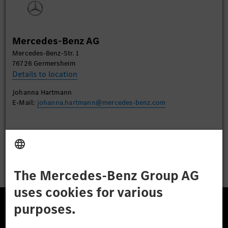
More Information
Mercedes-Benz AG
Accept
Mercedes-Benz-Str. 1
76726 Germersheim
Details to location
Johanna Hartmann
E-Mail:
johanna.hartmann@mercedes-benz.com
Apply
The Mercedes-Benz Group.