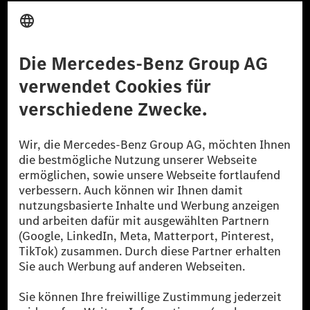
Anbieter
Rechtliche Hinweise
Einstellungen
Datenschutz
Lizenzhinweise Dritter
Barrierefreiheit
© 2026 Mercedes-Benz Group AG. Alle Rechte vorbehalten.
[1] Bilanziell CO₂-neutral bedeutet, dass nicht vermiedene oder nicht
reduzierte CO₂-Emissionen bei der Mercedes-Benz Group durch
zertifizierte Ausgleichsprojekte kompensiert werden.
[2] Renewable Charging ist ein integraler Bestandteil von MB.CHARGE
Public in Europa, den USA, Kanada und China. Sofern an der jeweiligen
Ladestation noch kein Strom aus erneuerbaren Energien vorliegt,
verwendet Renewable Charging Grünstromzertifikate*. Diese stellen
sicher, dass für Ladevorgänge über MB.CHARGE Public eine äquivalente
Strommenge aus erneuerbaren Energien ins Stromnetz eingespeist wird.
Sie stammen ausschließlich aus Wind- und Solarkraftanlagen, die jünger
als sechs Jahre sind.
* Inkl. EKOenergy Ökolabel
* Die angegebenen Werte wurden nach dem vorgeschriebenen
Messverfahren WLTP (Worldwide harmonised Light vehicles Test