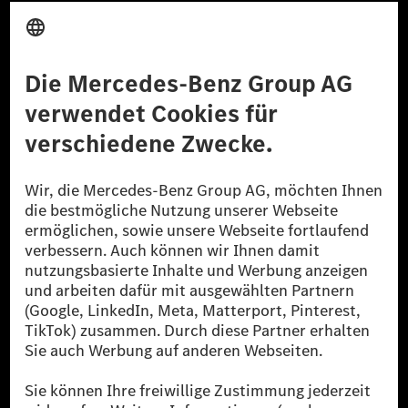
Anbieter
Rechtliche Hinweise
Einstellungen
Datenschutz
Lizenzhinweise Dritter
Barrierefreiheit
© 2026 Mercedes-Benz Group AG. Alle Rechte vorbehalten.
[1] Bilanziell CO₂-neutral bedeutet, dass nicht vermiedene oder nicht
reduzierte CO₂-Emissionen bei der Mercedes-Benz Group durch
zertifizierte Ausgleichsprojekte kompensiert werden.
[2] Renewable Charging ist ein integraler Bestandteil von MB.CHARGE
Public in Europa, den USA, Kanada und China. Sofern an der jeweiligen
Ladestation noch kein Strom aus erneuerbaren Energien vorliegt,
verwendet Renewable Charging Grünstromzertifikate*. Diese stellen
sicher, dass für Ladevorgänge über MB.CHARGE Public eine äquivalente
Strommenge aus erneuerbaren Energien ins Stromnetz eingespeist wird.
Sie stammen ausschließlich aus Wind- und Solarkraftanlagen, die jünger
als sechs Jahre sind.
* Inkl. EKOenergy Ökolabel
* Die angegebenen Werte wurden nach dem vorgeschriebenen
Messverfahren WLTP (Worldwide harmonised Light vehicles Test