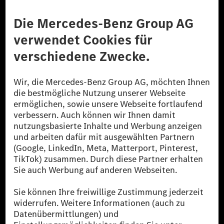
Anbieter
Rechtliche Hinweise
Einstellungen
Datenschutz
Lizenzhinweise Dritter
Barrierefreiheit
© 2026 Mercedes-Benz Group AG. Alle Rechte vorbehalten.
[1] Bilanziell CO₂-neutral bedeutet, dass nicht vermiedene oder nicht
reduzierte CO₂-Emissionen bei der Mercedes-Benz Group durch
zertifizierte Ausgleichsprojekte kompensiert werden.
[2] Renewable Charging ist ein integraler Bestandteil von MB.CHARGE
Public in Europa, den USA, Kanada und China. Sofern an der jeweiligen
Ladestation noch kein Strom aus erneuerbaren Energien vorliegt,
verwendet Renewable Charging Grünstromzertifikate*. Diese stellen
sicher, dass für Ladevorgänge über MB.CHARGE Public eine äquivalente
Strommenge aus erneuerbaren Energien ins Stromnetz eingespeist wird.
Sie stammen ausschließlich aus Wind- und Solarkraftanlagen, die jünger
als sechs Jahre sind.
* Inkl. EKOenergy Ökolabel
* Die angegebenen Werte wurden nach dem vorgeschriebenen
Messverfahren WLTP (Worldwide harmonised Light vehicles Test