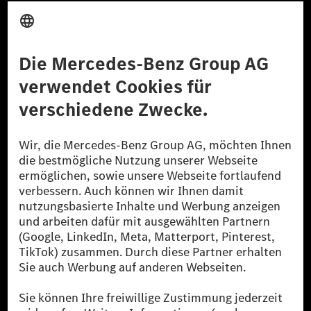
Anbieter
Rechtliche Hinweise
Einstellungen
Datenschutz
Lizenzhinweise Dritter
Barrierefreiheit
© 2026 Mercedes-Benz Group AG. Alle Rechte vorbehalten.
[1] Bilanziell CO₂-neutral bedeutet, dass nicht vermiedene oder nicht
reduzierte CO₂-Emissionen bei der Mercedes-Benz Group durch
zertifizierte Ausgleichsprojekte kompensiert werden.
[2] Renewable Charging ist ein integraler Bestandteil von MB.CHARGE
Public in Europa, den USA, Kanada und China. Sofern an der jeweiligen
Ladestation noch kein Strom aus erneuerbaren Energien vorliegt,
verwendet Renewable Charging Grünstromzertifikate*. Diese stellen
sicher, dass für Ladevorgänge über MB.CHARGE Public eine äquivalente
Strommenge aus erneuerbaren Energien ins Stromnetz eingespeist wird.
Sie stammen ausschließlich aus Wind- und Solarkraftanlagen, die jünger
als sechs Jahre sind.
* Inkl. EKOenergy Ökolabel
* Die angegebenen Werte wurden nach dem vorgeschriebenen
Messverfahren WLTP (Worldwide harmonised Light vehicles Test