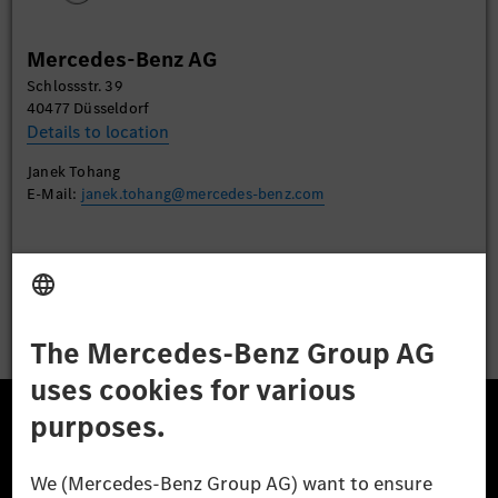
More Information
Mercedes-Benz AG
Accept
Schlossstr. 39
40477 Düsseldorf
Details to location
Janek Tohang
E-Mail:
janek.tohang@mercedes-benz.com
Apply
The Mercedes-Benz Group.