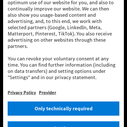
The Mercedes-Benz Group AG (former Daimler AG) is
one of the world's most successful automotive
companies. With Mercedes-Benz AG, we are one of
the leading global suppliers of premium and luxury
cars and vans. Mercedes-Benz Mobility AG offers
financing, leasing, car subscription and car rental,
fleet management, digital services for charging and
payment, insurance brokerage, as well as innovative
mobility services.
Learn more
Technical Support Hotline
Contact
Locations
Do not sell or share my personal information (CCPA & CPRA)