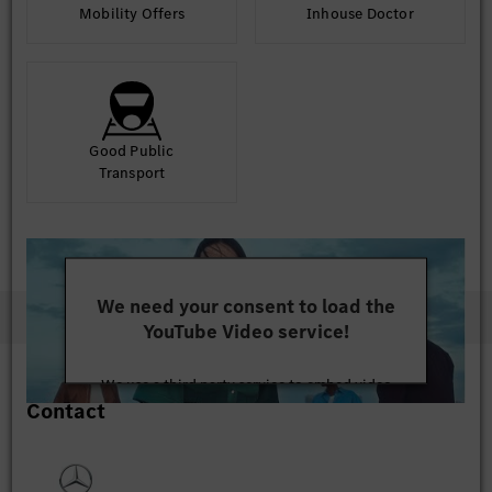
Mobility Offers
Inhouse Doctor
Good Public
Transport
We need your consent to load the
YouTube Video service!
We use a third party service to embed video
Contact
content that may collect data about your activity.
Please review the details and accept the service to
watch this video.