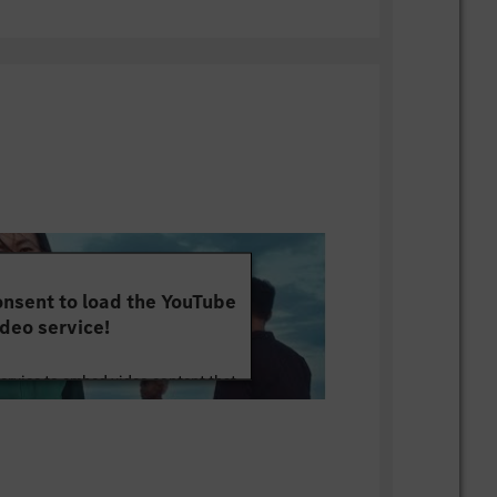
ment von 95.000 verfügbaren
 Nutzung modernster und innovativster
e in Reutlingen, Hannover und Köln
nsent to load the YouTube
deo service!
service to embed video content that
ut your activity. Please review the
 the service to watch this video.
e Information