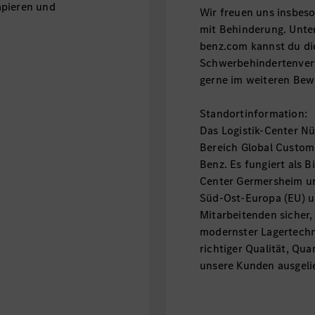
apieren und
Wir freuen uns insbe
mit Behinderung. Unt
benz.com kannst du di
Schwerbehindertenvert
gerne im weiteren Bew
Standortinformation:
Das Logistik-Center Nü
Bereich Global Custome
Benz. Es fungiert als 
Center Germersheim u
Süd-Ost-Europa (EU) un
Mitarbeitenden sicher,
modernster Lagertechn
richtiger Qualität, Qu
unsere Kunden ausgeli
Standort Fürth
ca. 69.500 Quadr