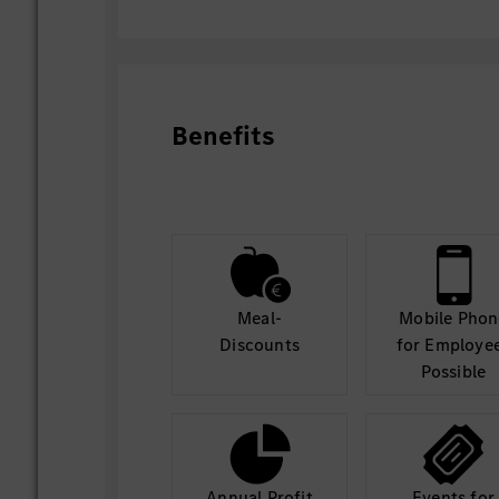
Benefits
Meal-
Mobile Phon
Discounts
for Employe
Possible
Annual Profit
Events for