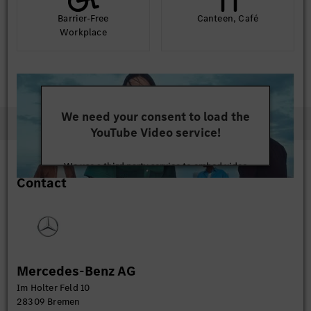
Barrier-Free
Canteen, Café
Workplace
We need your consent to load the
YouTube Video service!
We use a third party service to embed video
Contact
content that may collect data about your activity.
Please review the details and accept the service to
watch this video.
More Information
Mercedes-Benz AG
Accept
Im Holter Feld 10
28309 Bremen