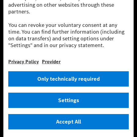
fleet management, digital services for charging and
payment, insurance brokerage, as well as innovative
mobility services.
Learn more
Technical Support Hotline
Contact
Locations
Do not sell or share my personal information (CCPA & CPRA)
Provider
Legal Notice
Settings
Privacy Statement
Third Party License Notice
Terms & Conditions
© 2026 Mercedes-Benz Group AG. All rights reserved.