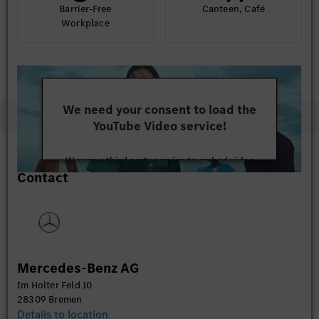
Barrier-Free
Canteen, Café
Workplace
We need your consent to load the
YouTube Video service!
We use a third party service to embed video
Contact
content that may collect data about your activity.
Please review the details and accept the service to
watch this video.
More Information
Mercedes-Benz AG
Accept
Im Holter Feld 10
28309 Bremen
Details to location