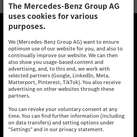
The Mercedes-Benz Group.
The Mercedes-Benz Group AG (former Daimler AG) is
one of the world's most successful automotive
companies. With Mercedes-Benz AG, we are one of
the leading global suppliers of premium and luxury
cars and vans. Mercedes-Benz Mobility AG offers
financing, leasing, car subscription and car rental,
fleet management, digital services for charging and
payment, insurance brokerage, as well as innovative
mobility services.
Learn more