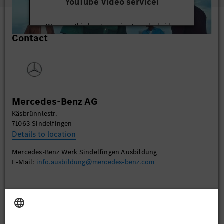
YouTube Video service!
We use a third party service to embed video
Contact
content that may collect data about your activity.
Please review the details and accept the service to
watch this video.
More Information
Mercedes-Benz AG
Accept
Käsbrünnlestr.
71063 Sindelfingen
Details to location
Mercedes-Benz Werk Sindelfingen Ausbildung
E-Mail:
info.ausbildung@mercedes-benz.com
Apply