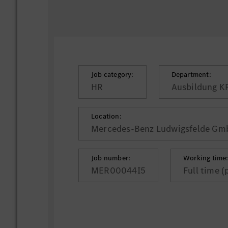
Job category:
Department:
HR
Ausbildung K
Location:
Mercedes-Benz Ludwigsfelde Gmb
Job number:
Working time
MER00044I5
Full time (