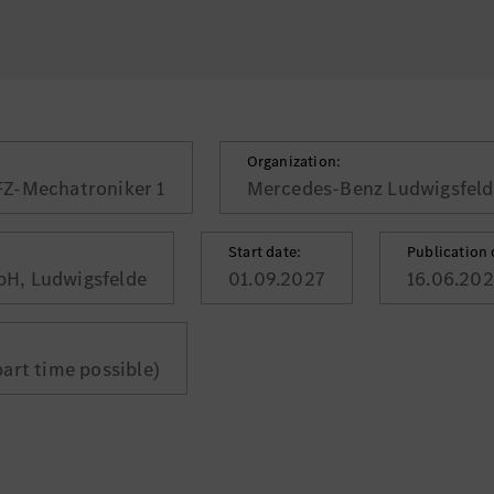
Organization:
FZ-Mechatroniker 1
Mercedes-Benz Ludwigsfel
Start date:
Publication 
H, Ludwigsfelde
01.09.2027
16.06.20
:
part time possible)