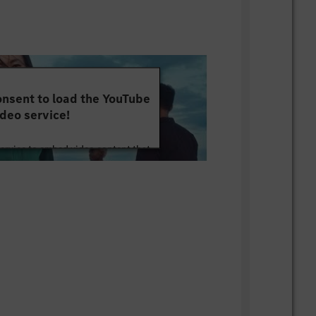
nsent to load the YouTube
deo service!
service to embed video content that
ut your activity. Please review the
 the service to watch this video.
e Information
Accept