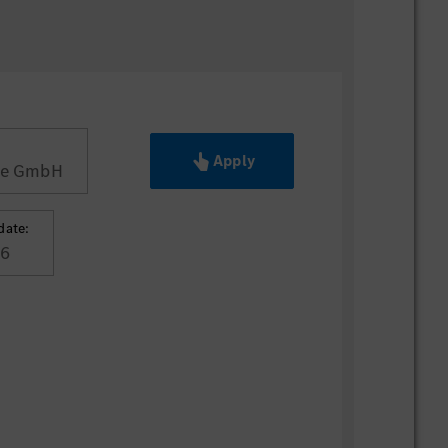
Apply
de GmbH
date:
26