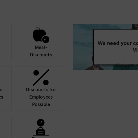
We need your co
Meal-
Vi
Discounts
We use a third party 
may collect data abo
details and accept
e
Discounts for
Mor
es
Employees
Possible