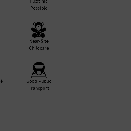
Flextime
Possible
Near-Site
Childcare
fé
Good Public
Transport