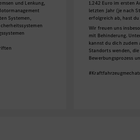
remsen und Lenkung,
1.242 Euro im ersten A
 Motormanagement
letzten Jahr (je nach 
ten Systemen,
erfolgreich ab, hast 
icherheitssystemen
Wir freuen uns insbe
ngssystemen
mit Behinderung. Unt
kannst du dich zudem 
iften
Standorts wenden, die
Bewerbungsprozess unt
#Kraftfahrzeugmechat