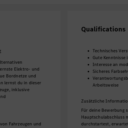
Qualifications
g
Technisches Vers
Gute Kenntnisse 
lternativen
Interesse an mo
rnste Elektro- und
Sicheres Farbse
eue Bordnetze und
Verantwortungsbe
 lernst du in dieser
Arbeitsweise
euge, inklusive
und
Zusätzliche Informati
Für deine Bewerbung s
Hauptschulabschluss m
 von Fahrzeugen und
durchstartest, erwarte