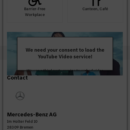
Barrier-Free
Canteen, Café
Workplace
We need your consent to load the
YouTube Video service!
We use a third party service to embed video
Contact
content that may collect data about your activity.
Please review the details and accept the service to
watch this video.
More Information
Mercedes-Benz AG
Accept
Im Holter Feld 10
28309 Bremen