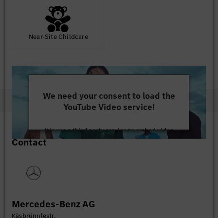
Near-Site Childcare
We need your consent to load the
YouTube Video service!
We use a third party service to embed video
Contact
content that may collect data about your activity.
Please review the details and accept the service to
watch this video.
More Information
Mercedes-Benz AG
Accept
Käsbrünnlestr.