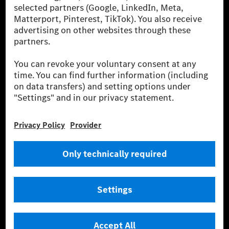
cars and vans. Mercedes-Benz Mobility AG offers
financing, leasing, car subscription and car rental,
fleet management, digital services for charging and
payment, insurance brokerage, as well as innovative
mobility services.
Learn more
Technical Support Hotline
Contact
Locations
Do not sell or share my personal information (CCPA & CPRA)
Provider
Legal Notice
Settings
Privacy Statement
Third Party License Notice
Terms & Conditions