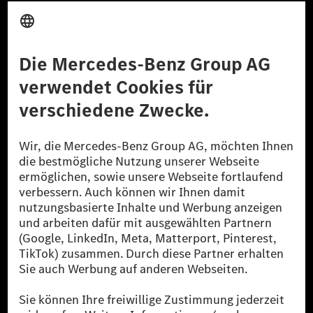
Anbieter
Rechtliche Hinweise
Einstellungen
Datenschutz
Lizenzhinweise Dritter
Barrierefreiheit
© 2026 Mercedes-Benz Group AG. Alle Rechte vorbehalten.
[1] Bilanziell CO₂-neutral bedeutet, dass nicht vermiedene oder nicht
reduzierte CO₂-Emissionen bei der Mercedes-Benz Group durch
zertifizierte Ausgleichsprojekte kompensiert werden.
[2] Renewable Charging ist ein integraler Bestandteil von MB.CHARGE
Public in Europa, den USA, Kanada und China. Sofern an der jeweiligen
Ladestation noch kein Strom aus erneuerbaren Energien vorliegt,
verwendet Renewable Charging Grünstromzertifikate*. Diese stellen
sicher, dass für Ladevorgänge über MB.CHARGE Public eine äquivalente
Strommenge aus erneuerbaren Energien ins Stromnetz eingespeist wird.
Sie stammen ausschließlich aus Wind- und Solarkraftanlagen, die jünger
als sechs Jahre sind.
* Inkl. EKOenergy Ökolabel
* Die angegebenen Werte wurden nach dem vorgeschriebenen
Messverfahren WLTP (Worldwide harmonised Light vehicles Test