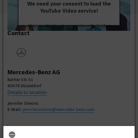
We need your consent to load the
YouTube Video service!
We use a third party service to embed video
Contact
content that may collect data about your activity.
Please review the details and accept the service to
watch this video.
More Information
Mercedes-Benz AG
Accept
Rather Str. 51
40476 Düsseldorf
Details to location
Jennifer Simons
E-Mail:
jennifer.simons@mercedes-benz.com
Apply