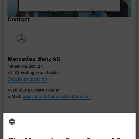
We use a third party service to embed video
Contact
content that may collect data about your activity.
Please review the details and accept the service to
watch this video.
More Information
Mercedes-Benz AG
Accept
Palmenwaldstr. 27
73733 Esslingen am Neckar
Details to location
Ausbildung Untertürkheim
E-Mail:
azubi-ut.info@mercedes-benz.com
Apply