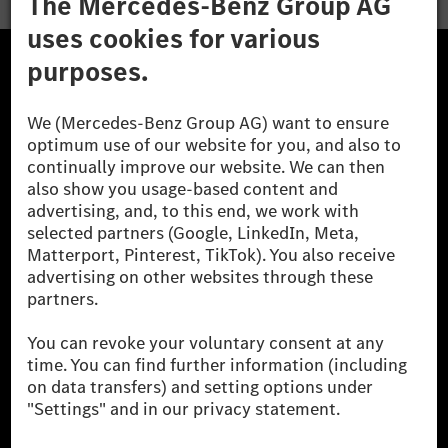
The Mercedes-Benz Group.
The Mercedes-Benz Group AG (former Daimler AG) is
one of the world's most successful automotive
companies. With Mercedes-Benz AG, we are one of
the leading global suppliers of premium and luxury
cars and vans. Mercedes-Benz Mobility AG offers
financing, leasing, car subscription and car rental,
fleet management, digital services for charging and
payment, insurance brokerage, as well as innovative
mobility services.
Learn more