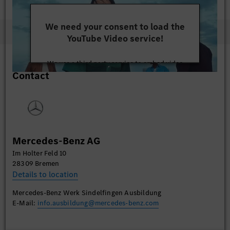
We need your consent to load the
YouTube Video service!
We use a third party service to embed video
Contact
content that may collect data about your activity.
Please review the details and accept the service to
watch this video.
More Information
Mercedes-Benz AG
Accept
Im Holter Feld 10
28309 Bremen
Details to location
Mercedes-Benz Werk Sindelfingen Ausbildung
E-Mail:
info.ausbildung@mercedes-benz.com