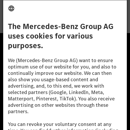
Apply
The Mercedes-Benz Group.
The Mercedes-Benz Group AG (former Daimler AG) is
one of the world's most successful automotive
companies. With Mercedes-Benz AG, we are one of
the leading global suppliers of premium and luxury
cars and vans. Mercedes-Benz Mobility AG offers
financing, leasing, car subscription and car rental,
fleet management, digital services for charging and
payment, insurance brokerage, as well as innovative
mobility services.
Learn more