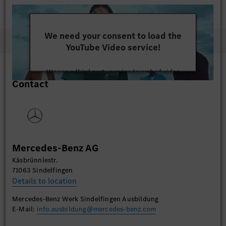
We need your consent to load the
YouTube Video service!
We use a third party service to embed video
Contact
content that may collect data about your activity.
Please review the details and accept the service to
watch this video.
More Information
Mercedes-Benz AG
Accept
Käsbrünnlestr.
71063 Sindelfingen
Details to location
Mercedes-Benz Werk Sindelfingen Ausbildung
E-Mail:
info.ausbildung@mercedes-benz.com