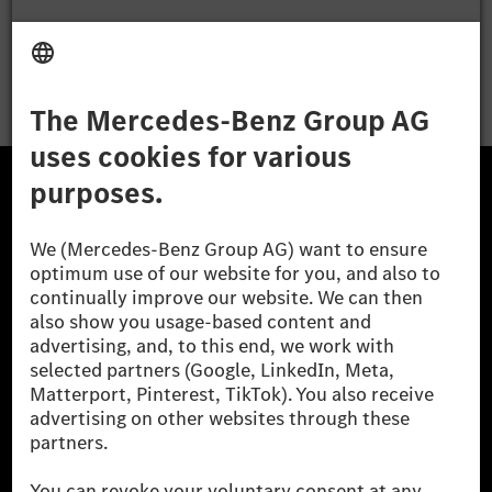
Apply
The Mercedes-Benz Group.
The Mercedes-Benz Group AG (former Daimler AG) is
one of the world's most successful automotive
companies. With Mercedes-Benz AG, we are one of
the leading global suppliers of premium and luxury
cars and vans. Mercedes-Benz Mobility AG offers
financing, leasing, car subscription and car rental,
fleet management, digital services for charging and
payment, insurance brokerage, as well as innovative
mobility services.