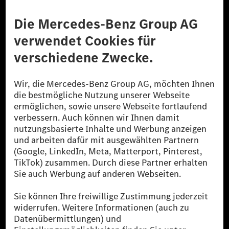
Anbieter
Rechtliche Hinweise
Einstellungen
Datenschutz
Lizenzhinweise Dritter
Barrierefreiheit
© 2026 Mercedes-Benz Group AG. Alle Rechte vorbehalten.
[1] Bilanziell CO₂-neutral bedeutet, dass nicht vermiedene oder nicht
reduzierte CO₂-Emissionen bei der Mercedes-Benz Group durch
zertifizierte Ausgleichsprojekte kompensiert werden.
[2] Renewable Charging ist ein integraler Bestandteil von MB.CHARGE
Public in Europa, den USA, Kanada und China. Sofern an der jeweiligen
Ladestation noch kein Strom aus erneuerbaren Energien vorliegt,
verwendet Renewable Charging Grünstromzertifikate*. Diese stellen
sicher, dass für Ladevorgänge über MB.CHARGE Public eine äquivalente
Strommenge aus erneuerbaren Energien ins Stromnetz eingespeist wird.
Sie stammen ausschließlich aus Wind- und Solarkraftanlagen, die jünger
als sechs Jahre sind.
* Inkl. EKOenergy Ökolabel
* Die angegebenen Werte wurden nach dem vorgeschriebenen
Messverfahren WLTP (Worldwide harmonised Light vehicles Test