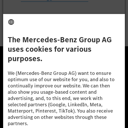
Apply
The Mercedes-Benz Group.
The Mercedes-Benz Group AG (former Daimler AG) is
one of the world's most successful automotive
companies. With Mercedes-Benz AG, we are one of
the leading global suppliers of premium and luxury
cars and vans. Mercedes-Benz Mobility AG offers
financing, leasing, car subscription and car rental,
fleet management, digital services for charging and
payment, insurance brokerage, as well as innovative
mobility services.