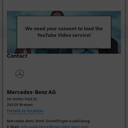
We need your consent to load the
YouTube Video service!
We use a third party service to embed video
Contact
content that may collect data about your activity.
Please review the details and accept the service to
watch this video.
More Information
Mercedes-Benz AG
Accept
Im Holter Feld 10
28309 Bremen
Details to location
Mercedes-Benz Werk Sindelfingen Ausbildung
E-Mail:
info.ausbildung@mercedes-benz.com