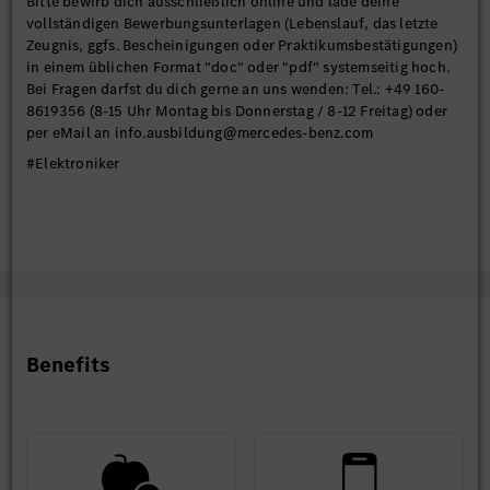
Bitte bewirb dich ausschließlich online und lade deine
vollständigen Bewerbungsunterlagen (Lebenslauf, das letzte
Zeugnis, ggfs. Bescheinigungen oder Praktikumsbestätigungen)
in einem üblichen Format "doc" oder "pdf" systemseitig hoch.
Bei Fragen darfst du dich gerne an uns wenden: Tel.: +49 160-
8619356 (8-15 Uhr Montag bis Donnerstag / 8-12 Freitag) oder
per eMail an info.ausbildung@mercedes-benz.com
#Elektroniker
Benefits