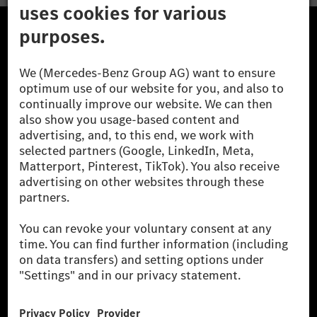
The Mercedes-Benz Group.
The Mercedes-Benz Group AG (former Daimler AG) is
one of the world's most successful automotive
companies. With Mercedes-Benz AG, we are one of
the leading global suppliers of premium and luxury
cars and vans. Mercedes-Benz Mobility AG offers
financing, leasing, car subscription and car rental,
fleet management, digital services for charging and
payment, insurance brokerage, as well as innovative
mobility services.
Learn more