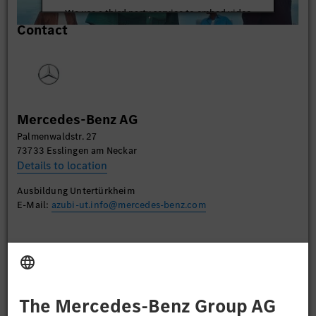
We use a third party service to embed video
Contact
content that may collect data about your activity.
Please review the details and accept the service to
watch this video.
More Information
Mercedes-Benz AG
Accept
Palmenwaldstr. 27
73733 Esslingen am Neckar
Details to location
Ausbildung Untertürkheim
E-Mail:
azubi-ut.info@mercedes-benz.com
Apply