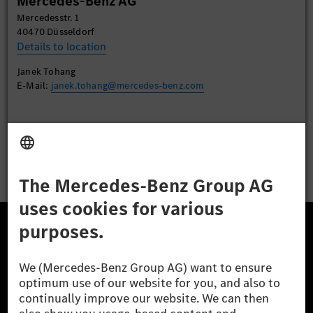
Mercedes-Benz AG
Accept
Mercedesstr. 1
40470 Düsseldorf
Details to location
Janek Tohang
E-Mail:
janek.tohang@mercedes-benz.com
Apply
The Mercedes-Benz Group.
The Mercedes-Benz Group AG (former Daimler AG) is
one of the world's most successful automotive
companies. With Mercedes-Benz AG, we are one of