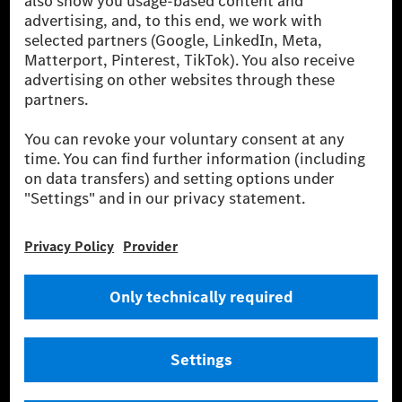
the leading global suppliers of premium and luxury
cars and vans. Mercedes-Benz Mobility AG offers
financing, leasing, car subscription and car rental,
fleet management, digital services for charging and
payment, insurance brokerage, as well as innovative
mobility services.
Learn more
Technical Support Hotline
Contact
Locations
Do not sell or share my personal information (CCPA & CPRA)
Provider
Legal Notice
Settings
Privacy Statement