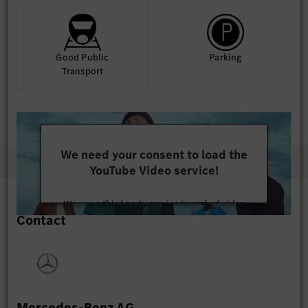
Good Public
Parking
Transport
We need your consent to load the
YouTube Video service!
We use a third party service to embed video
Contact
content that may collect data about your activity.
Please review the details and accept the service to
watch this video.
More Information
Mercedes-Benz AG