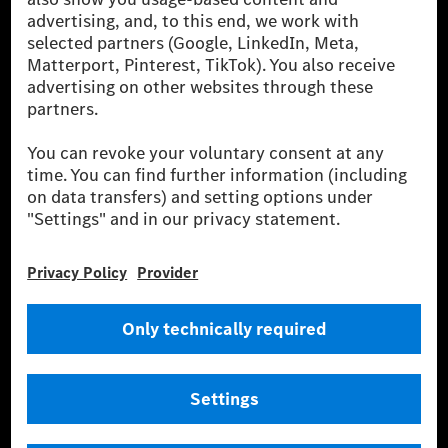
the leading global suppliers of premium and luxury
cars and vans. Mercedes-Benz Mobility AG offers
financing, leasing, car subscription and car rental,
fleet management, digital services for charging and
payment, insurance brokerage, as well as innovative
mobility services.
Learn more
Technical Support Hotline
Contact
Locations
Do not sell or share my personal information (CCPA & CPRA)
Provider
Legal Notice
Settings
Privacy Statement