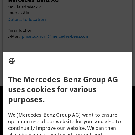
Accept
Am Gleisdreieck 2
50823 Köln
Details to location
Pinar Tuxhorn
E-Mail:
pinar.tuxhorn@mercedes-benz.com
Apply
The Mercedes-Benz Group.
The Mercedes-Benz Group AG (former Daimler AG) is
one of the world's most successful automotive
companies. With Mercedes-Benz AG, we are one of