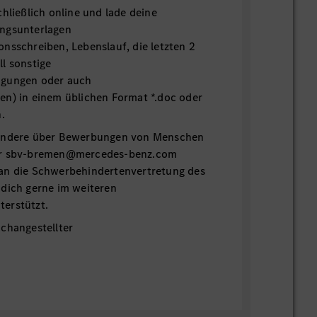
chließlich online und lade deine
ngsunterlagen
nsschreiben, Lebenslauf, die letzten 2
l sonstige
igungen oder auch
en) in einem üblichen Format *.doc oder
h.
sondere über Bewerbungen von Menschen
er sbv-bremen@mercedes-benz.com
an die Schwerbehindertenvertretung des
 dich gerne im weiteren
erstützt.
changestellter