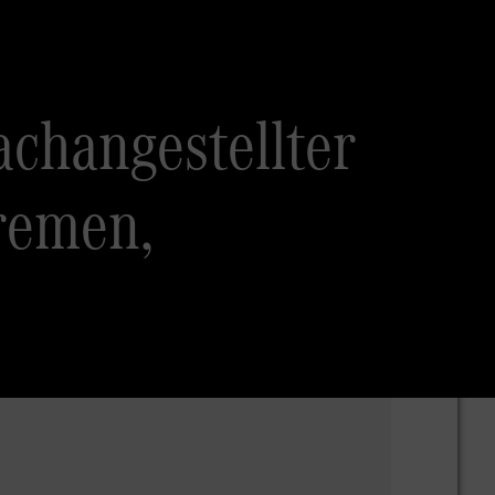
achangestellter
remen,