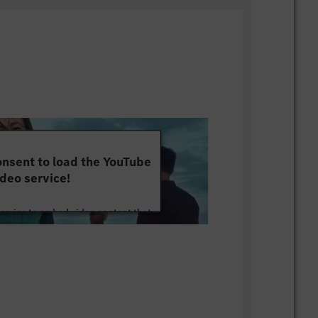
nsent to load the YouTube
deo service!
service to embed video content that
ut your activity. Please review the
 the service to watch this video.
e Information
Accept