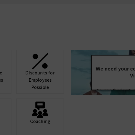
We need your co
e
Discounts for
Vi
es
Employees
Possible
We use a third party 
may collect data abo
details and accept
Mor
Coaching