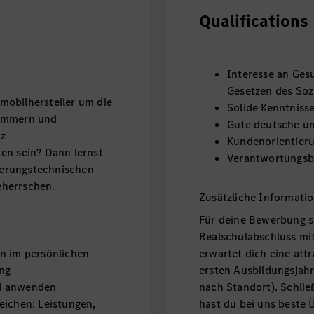
Qualifications
Interesse an Ges
Gesetzen des Soz
mobilhersteller um die
Solide Kenntniss
kümmern und
Gute deutsche un
nz
Kundenorientier
en sein? Dann lernst
Verantwortungsbe
cherungstechnischen
eherrschen.
Zusätzliche Informati
Für deine Bewerbung s
Realschulabschluss mit
en im persönlichen
erwartet dich eine att
ng
ersten Ausbildungsjahr 
nd anwenden
nach Standort). Schlie
eichen: Leistungen,
hast du bei uns beste