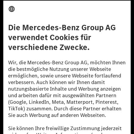
Anbieter
Rechtliche Hinweise
Einstellungen
Datenschutz
Lizenzhinweise Dritter
Barrierefreiheit
© 2026 Mercedes-Benz Group AG. Alle Rechte vorbehalten.
[1] Bilanziell CO₂-neutral bedeutet, dass nicht vermiedene oder nicht
reduzierte CO₂-Emissionen bei der Mercedes-Benz Group durch
zertifizierte Ausgleichsprojekte kompensiert werden.
[2] Renewable Charging ist ein integraler Bestandteil von MB.CHARGE
Public in Europa, den USA, Kanada und China. Sofern an der jeweiligen
Ladestation noch kein Strom aus erneuerbaren Energien vorliegt,
verwendet Renewable Charging Grünstromzertifikate*. Diese stellen
sicher, dass für Ladevorgänge über MB.CHARGE Public eine äquivalente
Strommenge aus erneuerbaren Energien ins Stromnetz eingespeist wird.
Sie stammen ausschließlich aus Wind- und Solarkraftanlagen, die jünger
als sechs Jahre sind.
* Inkl. EKOenergy Ökolabel
* Die angegebenen Werte wurden nach dem vorgeschriebenen
Messverfahren WLTP (Worldwide harmonised Light vehicles Test