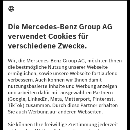
Anbieter
Rechtliche Hinweise
Einstellungen
Datenschutz
Lizenzhinweise Dritter
Barrierefreiheit
© 2026 Mercedes-Benz Group AG. Alle Rechte vorbehalten.
[1] Bilanziell CO₂-neutral bedeutet, dass nicht vermiedene oder nicht
reduzierte CO₂-Emissionen bei der Mercedes-Benz Group durch
zertifizierte Ausgleichsprojekte kompensiert werden.
[2] Renewable Charging ist ein integraler Bestandteil von MB.CHARGE
Public in Europa, den USA, Kanada und China. Sofern an der jeweiligen
Ladestation noch kein Strom aus erneuerbaren Energien vorliegt,
verwendet Renewable Charging Grünstromzertifikate*. Diese stellen
sicher, dass für Ladevorgänge über MB.CHARGE Public eine äquivalente
Strommenge aus erneuerbaren Energien ins Stromnetz eingespeist wird.
Sie stammen ausschließlich aus Wind- und Solarkraftanlagen, die jünger
als sechs Jahre sind.
* Inkl. EKOenergy Ökolabel
* Die angegebenen Werte wurden nach dem vorgeschriebenen
Messverfahren WLTP (Worldwide harmonised Light vehicles Test