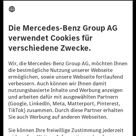
Anbieter
Rechtliche Hinweise
Einstellungen
Datenschutz
Lizenzhinweise Dritter
Barrierefreiheit
© 2026 Mercedes-Benz Group AG. Alle Rechte vorbehalten.
[1] Bilanziell CO₂-neutral bedeutet, dass nicht vermiedene oder nicht
reduzierte CO₂-Emissionen bei der Mercedes-Benz Group durch
zertifizierte Ausgleichsprojekte kompensiert werden.
[2] Renewable Charging ist ein integraler Bestandteil von MB.CHARGE
Public in Europa, den USA, Kanada und China. Sofern an der jeweiligen
Ladestation noch kein Strom aus erneuerbaren Energien vorliegt,
verwendet Renewable Charging Grünstromzertifikate*. Diese stellen
sicher, dass für Ladevorgänge über MB.CHARGE Public eine äquivalente
Strommenge aus erneuerbaren Energien ins Stromnetz eingespeist wird.
Sie stammen ausschließlich aus Wind- und Solarkraftanlagen, die jünger
als sechs Jahre sind.
* Inkl. EKOenergy Ökolabel
* Die angegebenen Werte wurden nach dem vorgeschriebenen
Messverfahren WLTP (Worldwide harmonised Light vehicles Test