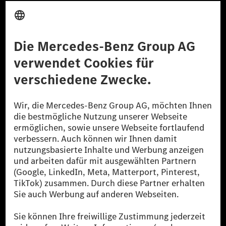
Anbieter
Rechtliche Hinweise
Einstellungen
Datenschutz
Lizenzhinweise Dritter
Barrierefreiheit
© 2026 Mercedes-Benz Group AG. Alle Rechte vorbehalten.
[1] Bilanziell CO₂-neutral bedeutet, dass nicht vermiedene oder nicht
reduzierte CO₂-Emissionen bei der Mercedes-Benz Group durch
zertifizierte Ausgleichsprojekte kompensiert werden.
[2] Renewable Charging ist ein integraler Bestandteil von MB.CHARGE
Public in Europa, den USA, Kanada und China. Sofern an der jeweiligen
Ladestation noch kein Strom aus erneuerbaren Energien vorliegt,
verwendet Renewable Charging Grünstromzertifikate*. Diese stellen
sicher, dass für Ladevorgänge über MB.CHARGE Public eine äquivalente
Strommenge aus erneuerbaren Energien ins Stromnetz eingespeist wird.
Sie stammen ausschließlich aus Wind- und Solarkraftanlagen, die jünger
als sechs Jahre sind.
* Inkl. EKOenergy Ökolabel
* Die angegebenen Werte wurden nach dem vorgeschriebenen
Messverfahren WLTP (Worldwide harmonised Light vehicles Test