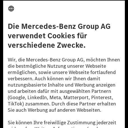
Anbieter
Rechtliche Hinweise
Einstellungen
Datenschutz
Lizenzhinweise Dritter
Barrierefreiheit
© 2026 Mercedes-Benz Group AG. Alle Rechte vorbehalten.
[1] Bilanziell CO₂-neutral bedeutet, dass nicht vermiedene oder nicht
reduzierte CO₂-Emissionen bei der Mercedes-Benz Group durch
zertifizierte Ausgleichsprojekte kompensiert werden.
[2] Renewable Charging ist ein integraler Bestandteil von MB.CHARGE
Public in Europa, den USA, Kanada und China. Sofern an der jeweiligen
Ladestation noch kein Strom aus erneuerbaren Energien vorliegt,
verwendet Renewable Charging Grünstromzertifikate*. Diese stellen
sicher, dass für Ladevorgänge über MB.CHARGE Public eine äquivalente
Strommenge aus erneuerbaren Energien ins Stromnetz eingespeist wird.
Sie stammen ausschließlich aus Wind- und Solarkraftanlagen, die jünger
als sechs Jahre sind.
* Inkl. EKOenergy Ökolabel
* Die angegebenen Werte wurden nach dem vorgeschriebenen
Messverfahren WLTP (Worldwide harmonised Light vehicles Test